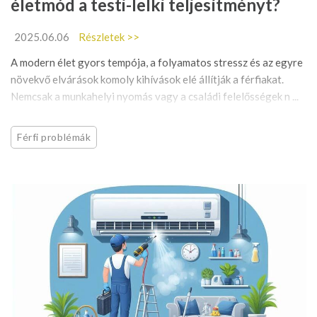
életmód a testi-lelki teljesítményt?
2025.06.06
Részletek >>
A modern élet gyors tempója, a folyamatos stressz és az egyre
növekvő elvárások komoly kihívások elé állítják a férfiakat.
Nemcsak a munkahelyi nyomás vagy a családi felelősségek n ...
Férfi problémák