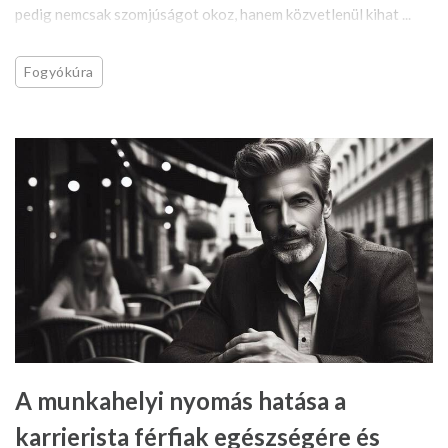
pedig nemcsak szomjúságot okoz, hanem közvetlenül kihat ...
Fogyókúra
A munkahelyi nyomás hatása a
karrierista férfiak egészségére és