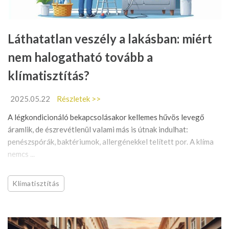
Láthatatlan veszély a lakásban: miért
nem halogatható tovább a
klímatisztítás?
2025.05.22
Részletek >>
A légkondicionáló bekapcsolásakor kellemes hűvös levegő
áramlik, de észrevétlenül valami más is útnak indulhat:
penészspórák, baktériumok, allergénekkel telített por. A klíma
nemcs ...
Klímatisztítás