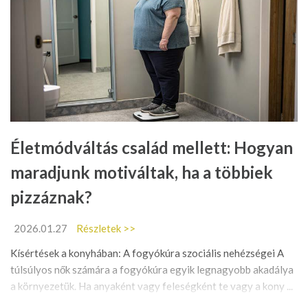
Életmódváltás család mellett: Hogyan
maradjunk motiváltak, ha a többiek
pizzáznak?
2026.01.27
Részletek >>
Kísértések a konyhában: A fogyókúra szociális nehézségei A
túlsúlyos nők számára a fogyókúra egyik legnagyobb akadálya
a környezetük. Ha anyaként vagy feleségként te vagy a kony ...