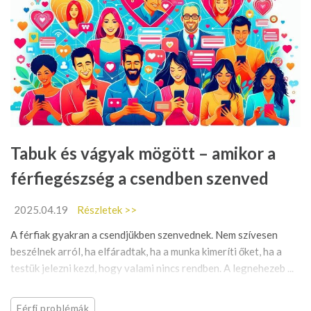
Tabuk és vágyak mögött – amikor a
férfiegészség a csendben szenved
2025.04.19
Részletek >>
A férfiak gyakran a csendjükben szenvednek. Nem szívesen
beszélnek arról, ha elfáradtak, ha a munka kimeríti őket, ha a
testük jelezni kezd, hogy valami nincs rendben. A legnehezeb ...
Férfi problémák