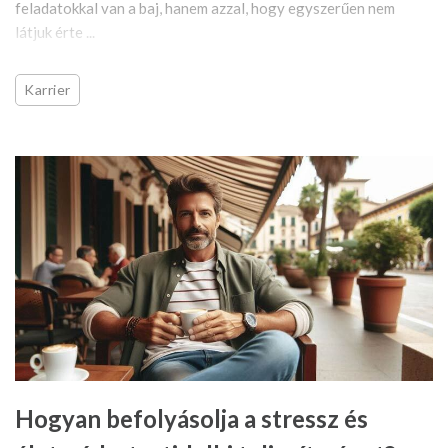
feladatokkal van a baj, hanem azzal, hogy egyszerűen nem
látjuk érte ...
Karrier
Hogyan befolyásolja a stressz és