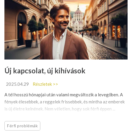
Új kapcsolat, új kihívások
2025.04.29
Részletek >>
A tél hosszú hónapjai után valami megváltozik a levegőben. A
fények élesebbek, a reggelek frissebbek, és mintha az emberek
is új életre kelnének. Nem véletlen, hogy sok férfi éppen ...
Férfi problémák