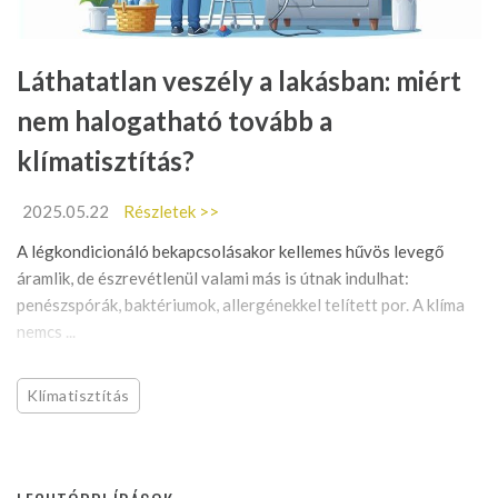
Láthatatlan veszély a lakásban: miért
nem halogatható tovább a
klímatisztítás?
2025.05.22
Részletek >>
A légkondicionáló bekapcsolásakor kellemes hűvös levegő
áramlik, de észrevétlenül valami más is útnak indulhat:
penészspórák, baktériumok, allergénekkel telített por. A klíma
nemcs ...
Klímatisztítás