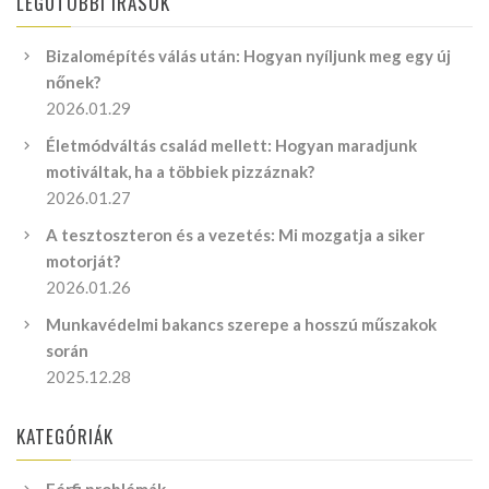
LEGUTÓBBI ÍRÁSOK
Bizalomépítés válás után: Hogyan nyíljunk meg egy új
nőnek?
2026.01.29
Életmódváltás család mellett: Hogyan maradjunk
motiváltak, ha a többiek pizzáznak?
2026.01.27
A tesztoszteron és a vezetés: Mi mozgatja a siker
motorját?
2026.01.26
Munkavédelmi bakancs szerepe a hosszú műszakok
során
2025.12.28
KATEGÓRIÁK